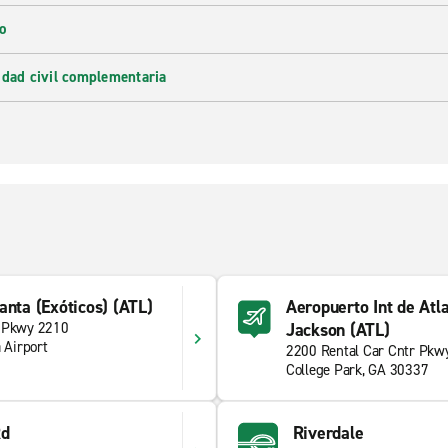
o
idad civil complementaria
anta (Exóticos) (ATL)
Aeropuerto Int de Atla
r Pkwy 2210
Jackson (ATL)
 Airport
2200 Rental Car Cntr Pkw
College Park, GA 30337
Rd
Riverdale