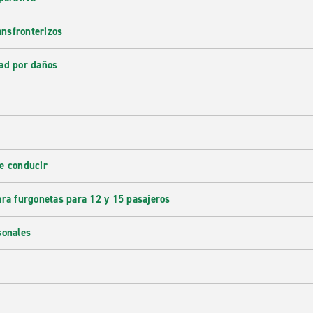
ransfronterizos
ad por daños
e conducir
ara furgonetas para 12 y 15 pasajeros
sonales