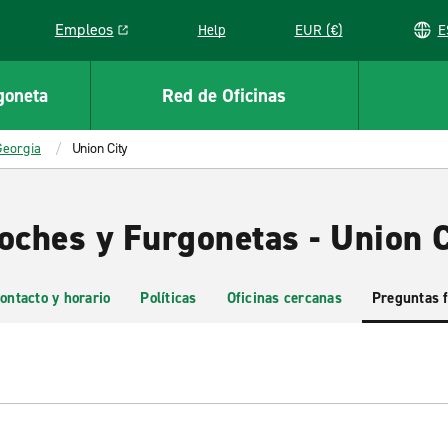
Empleos
Help
EUR (€)
Link opens in a new window
goneta
Red de Oficinas
Georgia
Union City
oches y Furgonetas - Union C
ontacto y horario
Políticas
Oficinas cercanas
Preguntas 