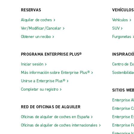
Albany, Oglethorpe Blvd.
Commerce
RESERVAS
VEHÍCULOS
Alpharetta, Atlanta Hwy.
Conyers
Alquiler de coches
Vehículos
Americus
Conyers, C
Ver/Modificar/Cancelar
SUV
Athens, Atlanta Hwy.
Cordele
Obtener un recibo
Furgonetas
Athens, Buckhead Cheshire Bridge Rd.
Covington
PROGRAMA ENTERPRISE PLUS®
INSPIRACI
Athens, Buckhead Piedmont Rd.
Cumming, A
Iniciar sesión
Centro de E
Athens, Forest Park
Cumming, 
Más información sobre Enterprise Plus®
Sostenibilida
Atlanta Downtown Courtland St.
Dalton
Unirse a Enterprise Plus®
Atlanta Midtown Howell Mill
Dawsonvill
Completar su registro
SITIOS WE
Atlanta, South Buckhead
Decatur
Enterprise A
Augusta, Gordon Hwy.
Decatur E.
RED DE OFICINAS DE ALQUILER
Enterprise 
Augusta, Washington Rd.
Decatur, N
Oficinas de alquiler de coches en España
Enterprise E
Autopista 155 sur
Doraville
Oficinas de alquiler de coches internacionales
Enterprise F
Enterprise I