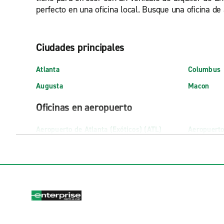
perfecto en una oficina local. Busque una oficina de a
Ciudades principales
Atlanta
Columbus
Augusta
Macon
Oficinas en aeropuerto
Aeropuerto de Atlanta (Exóticos) (ATL)
Aeropuerto
(SAV)
Aeropuerto Int de Atlanta Hartsfield-
Jackson (ATL)
Oficinas de ciudad
Acworth
Columbus,
Albany N. Westover Blvd.
Columbus,