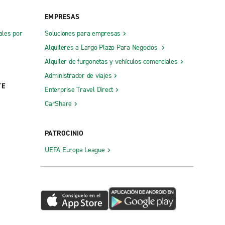
Roswell, Town Center
EMPRESAS
Sandy Springs, Roswell Rd.
ales por
Soluciones para empresas
Savannah, Abercorn St.
Alquileres a Largo Plazo Para Negocios
Savannah, Little Neck Rd.
Alquiler de furgonetas y vehículos comerciales
Administrador de viajes
Savannah, Thunderbolt
TE
Enterprise Travel Direct
hornton
Savannah, White Bluff Rd.
CarShare
on Thornton
Smyrna S. Cobb Dr.
Smyrna, Cumberland
PATROCINIO
Snellville
UEFA Europa League
St. Marys
de
Statesboro
Stockbridge
Stone Mountain