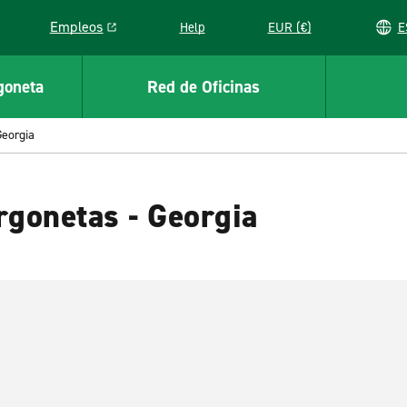
Empleos
Help
EUR (€)
Link opens in a new window
goneta
Red de Oficinas
Georgia
rgonetas - Georgia