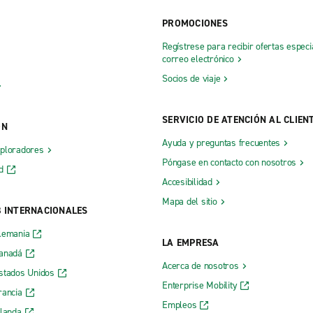
Jasper
PROMOCIONES
Kennesaw, Tidwell Ford
Regístrese para recibir ofertas especi
correo electrónico
ourtesy Ford
LaGrange
Socios de viaje
Lavonia, Ed Murdock Ford
Lawrenceville, Riverside Pkwy.
SERVICIO DE ATENCIÓN AL CLIEN
ÓN
tlanta Rd.
Lithia, cruce Springs I-20 con T
Ayuda y preguntas frecuentes
xploradores
Bethelview Rd.
Lithia, cruce Springs Maxham c
Póngase en contacto con nosotros
d
Lithonia
Accesibilidad
e
Loganville
Mapa del sitio
B INTERNACIONALES
Mableton
lemania
LA EMPRESA
 Ponce de Leon Ave.
Macon, cruce Pierce con Riversi
Canadá
Acerca de nosotros
orth Dekalb
Macon, Pio Nono Ave.
stados Unidos
Enterprise Mobility
Madison
rancia
Empleos
rlanda