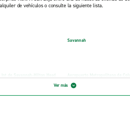
lquiler de vehículos o consulte la siguiente lista.
Savannah
 Int de Savannah-Hilton Head
Aeropuerto Metropolitano de Co
(CSG)
Ver más
Aeropuerto Regional de Augusta
 Fort Benning
Hiram y Dallas
 Midtown
Hurricane Shoals