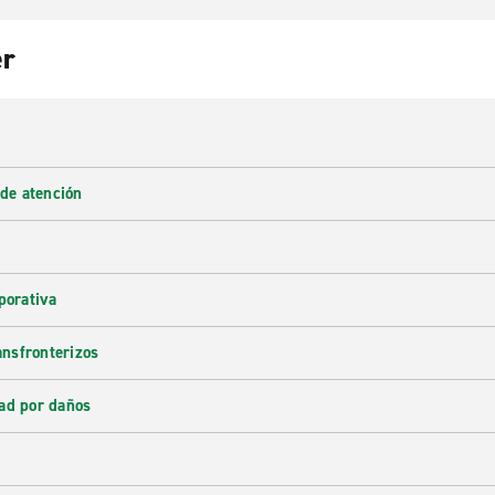
er
 de atención
porativa
ransfronterizos
ad por daños