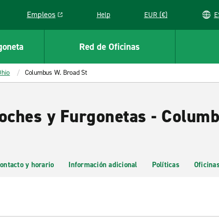
Empleos
Help
EUR (€)
Link opens in a new window
goneta
Red de Oficinas
Ohio
Columbus W. Broad St
Coches y Furgonetas - Colum
ontacto y horario
Información adicional
Políticas
Oficina