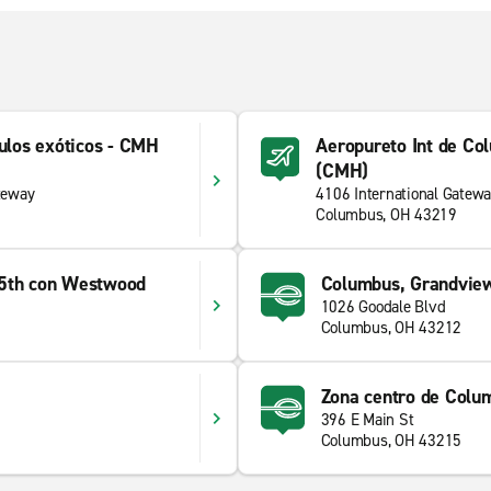
ulos exóticos - CMH
Aeropureto Int de Co
(CMH)
teway
4106 International Gatew
Columbus, OH 43219
 5th con Westwood
Columbus, Grandvie
1026 Goodale Blvd
Columbus, OH 43212
Zona centro de Colu
396 E Main St
Columbus, OH 43215