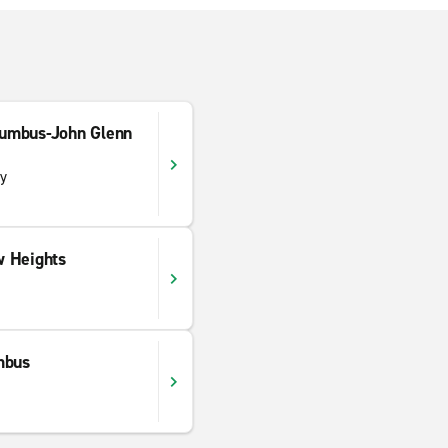
lumbus-John Glenn
ay
w Heights
mbus