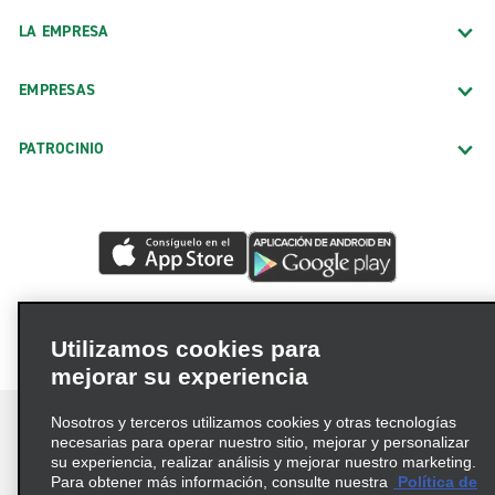
LA EMPRESA
Amherst
Ashland
EMPRESAS
Ashtabula
Austintown
PATROCINIO
Avon
Beavercreek
Bedford
Boardman
Bowling Green
Utilizamos cookies para
Brunswick
mejorar su experiencia
Calcuta
Nosotros y terceros utilizamos cookies y otras tecnologías
Canton, Market Ave.
necesarias para operar nuestro sitio, mejorar y personalizar
su experiencia, realizar análisis y mejorar nuestro marketing.
Centerville, Loop Rd.
Para obtener más información, consulte nuestra
Política de
Términos de uso
Política de privacidad