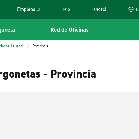
Empleos
Help
EUR (€)
Link opens in a new window
goneta
Red de Oficinas
Rhode Island
Provincia
rgonetas - Provincia