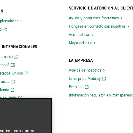
SERVICIO DE ATENCIÓN AL CLIEN
ÓN
Ayuda y preguntas frecuentes
xploradores
Póngase en contacto con nosotros
d
Accesibilidad
Mapa del sitio
B INTERNACIONALES
lemania
LA EMPRESA
Canadá
Acerca de nosotros
stados Unidos
Enterprise Mobility
rancia
Empleos
rlanda
Información regulatoria y transparen
eino Unido
 web de Enterprise
esarias para operar