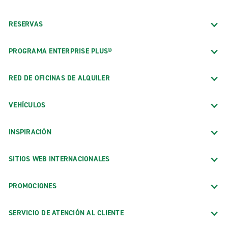
Aeropuerto Metropolitano de Chattanooga (CHA)
RESERVAS
Aeropuerto Regional de Blountville-Tri-Cities (TRI)
Nashville Intl. Aeropuerto (Exóticos) (BNA)
PROGRAMA ENTERPRISE PLUS®
Oficinas exóticas
RED DE OFICINAS DE ALQUILER
Nashville (Exóticos)
Oficinas de ciudad
VEHÍCULOS
Alcoa
INSPIRACIÓN
Antioch
Ashland City
SITIOS WEB INTERNACIONALES
Atenas
PROMOCIONES
Bartlett, cruce Appling con Stage
Bartlett, cruce Stage con Sycamore View
SERVICIO DE ATENCIÓN AL CLIENTE
Brentwood