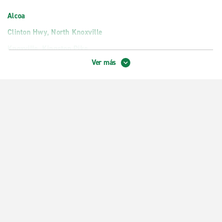
Alcoa
Clinton Hwy, North Knoxville
Knoxville, Kingston Pike
Ver más
Knoxville, Parkside Dr.
Maryville
Powell
Zona centro de Knoxville