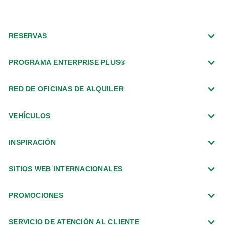
Salt Lake City Airport Exotics (SLC)
Oficinas exóticas
RESERVAS
Salt Lake City (Exóticos)
Oficinas de ciudad
PROGRAMA ENTERPRISE PLUS®
American Fork
RED DE OFICINAS DE ALQUILER
American Fork-Unique A B
VEHÍCULOS
Bountiful
Cedar City
INSPIRACIÓN
Draper
FBO de Signature en SLC
SITIOS WEB INTERNACIONALES
Heber City, Rocky Mountain Collision
PROMOCIONES
Layton
Logan
SERVICIO DE ATENCIÓN AL CLIENTE