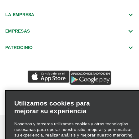
Midvale
LA EMPRESA
Millcreek
Moab
EMPRESAS
Norte de Orem
Ogden, Riverdale Rd.
PATROCINIO
Ogden, Washington Blvd.
Park City
Provo
Saint George, sur
Salt Lake City W. 1700 S.
Utilizamos cookies para
Salt Lake City, cruce 900 S. Y State
mejorar su experiencia
Sandy, Concesionario Southtowne
Nosotros y terceros utilizamos cookies y otras tecnologías
Saratoga Springs
necesarias para operar nuestro sitio, mejorar y personalizar
su experiencia, realizar análisis y mejorar nuestro marketing.
South Jordan