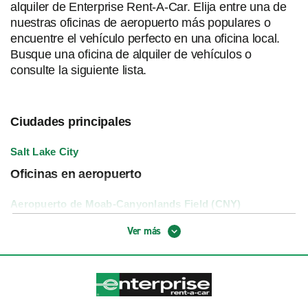
alquiler de Enterprise Rent-A-Car. Elija entre una de
nuestras oficinas de aeropuerto más populares o
encuentre el vehículo perfecto en una oficina local.
Busque una oficina de alquiler de vehículos o
consulte la siguiente lista.
Ciudades principales
Salt Lake City
Oficinas en aeropuerto
Aeropuerto de Moab-Canyonlands Field (CNY)
Aeropuerto Internacional de Salt Lake City (SLC)
Ver más
Aeropuerto Municipal de Provo (PVU)
Aeropuerto Regional de Cedar City (CDC)
Aeropuerto Regional de St. George (SGU)