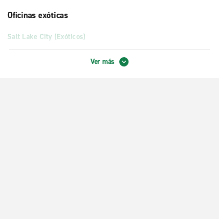
Oficinas exóticas
Salt Lake City (Exóticos)
Oficinas de ciudad
Ver más
Bountiful
Midvale
Millcreek
Salt Lake City W. 1700 S.
Salt Lake City, cruce 900 S. Y State
Sandy, Concesionario Southtowne
West Jordan
West Valley City, cruce 3500 S. con 4400 W.
West Valley City, cruce 3500 S. con Redwood