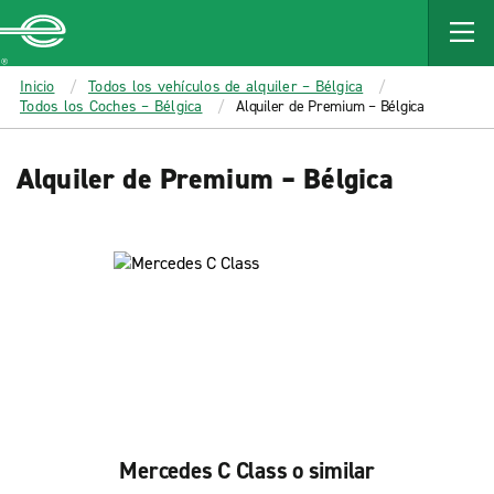
MAIN
CONTENT
Enterprise
Inicio
Todos los vehículos de alquiler – Bélgica
Todos los Coches – Bélgica
Alquiler de Premium – Bélgica
Alquiler de Premium – Bélgica
Mercedes C Class o similar