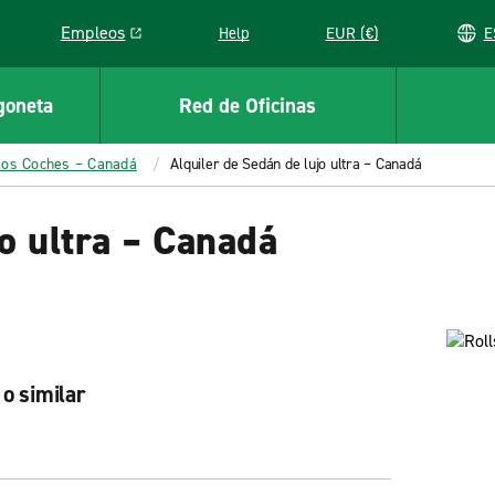
Empleos
Help
EUR (€)
Link opens in a new window
goneta
Red de Oficinas
los Coches – Canadá
Alquiler de Sedán de lujo ultra – Canadá
jo ultra – Canadá
o similar