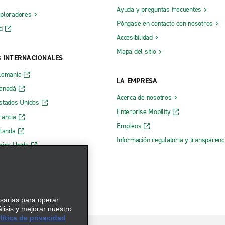
Ayuda y preguntas frecuentes
xploradores
Póngase en contacto con nosotros
d
Accesibilidad
Mapa del sitio
B INTERNACIONALES
lemania
LA EMPRESA
Canadá
Acerca de nosotros
stados Unidos
Enterprise Mobility
rancia
Empleos
rlanda
Información regulatoria y transparen
eino Unido
 web de Enterprise
esarias para operar
álisis y mejorar nuestro
ítica de privacidad