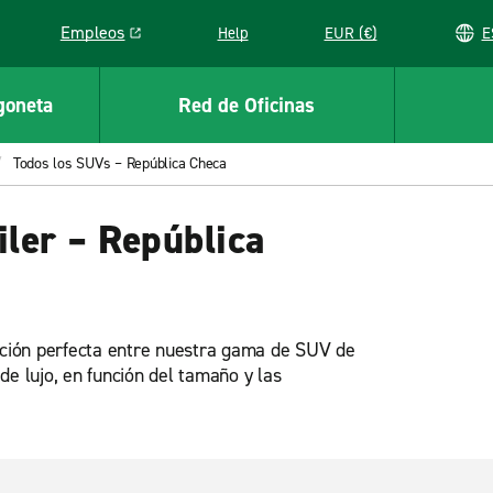
Empleos
Help
EUR (€)
Link opens in a new window
goneta
Red de Oficinas
Todos los SUVs – República Checa
ler – República
opción perfecta entre nuestra gama de SUV de
de lujo, en función del tamaño y las