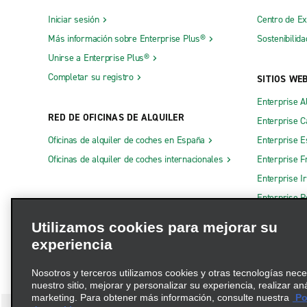
Iniciar sesión
Centro de E
Más información sobre Enterprise Plus®
Sostenibilida
Unirse a Enterprise Plus®
Completar su registro
SITIOS WE
Enterprise A
RED DE OFICINAS DE ALQUILER
Enterprise 
Oficinas de alquiler de coches en España
Enterprise E
Oficinas de alquiler de coches internacionales
Enterprise F
Enterprise I
Enterprise R
Otros sitios
Utilizamos cookies para mejorar su
experiencia
Nosotros y terceros utilizamos cookies y otras tecnologías nec
nuestro sitio, mejorar y personalizar su experiencia, realizar an
marketing. Para obtener más información, consulte nuestra
Pol