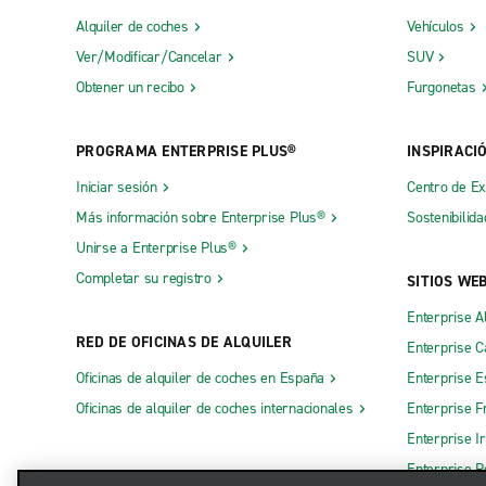
Alquiler de coches
Vehículos
Ver/Modificar/Cancelar
SUV
Obtener un recibo
Furgonetas
PROGRAMA ENTERPRISE PLUS®
INSPIRACI
Iniciar sesión
Centro de E
Más información sobre Enterprise Plus®
Sostenibilida
Unirse a Enterprise Plus®
Completar su registro
SITIOS WE
Enterprise A
RED DE OFICINAS DE ALQUILER
Enterprise 
Oficinas de alquiler de coches en España
Enterprise E
Oficinas de alquiler de coches internacionales
Enterprise F
Enterprise I
Enterprise R