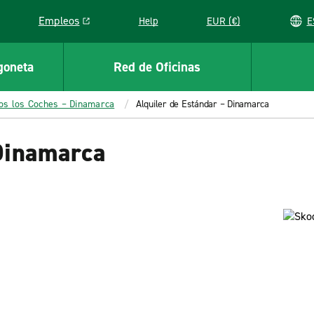
Empleos
Help
EUR (€)
Link opens in a new window
goneta
Red de Oficinas
os los Coches – Dinamarca
Alquiler de Estándar – Dinamarca
 Dinamarca