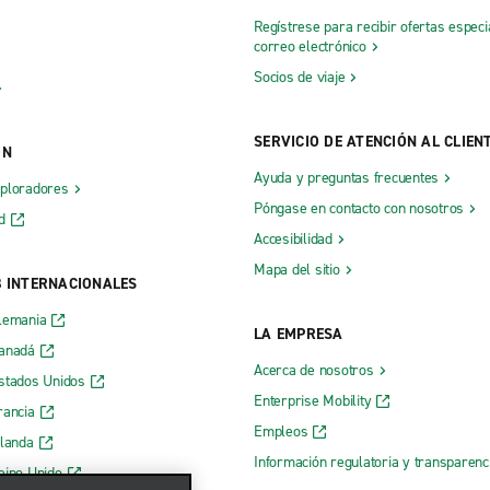
Regístrese para recibir ofertas especi
correo electrónico
Socios de viaje
SERVICIO DE ATENCIÓN AL CLIEN
ÓN
Ayuda y preguntas frecuentes
xploradores
Póngase en contacto con nosotros
d
Accesibilidad
Mapa del sitio
B INTERNACIONALES
lemania
LA EMPRESA
Canadá
Acerca de nosotros
stados Unidos
Enterprise Mobility
rancia
Empleos
rlanda
Información regulatoria y transparen
eino Unido