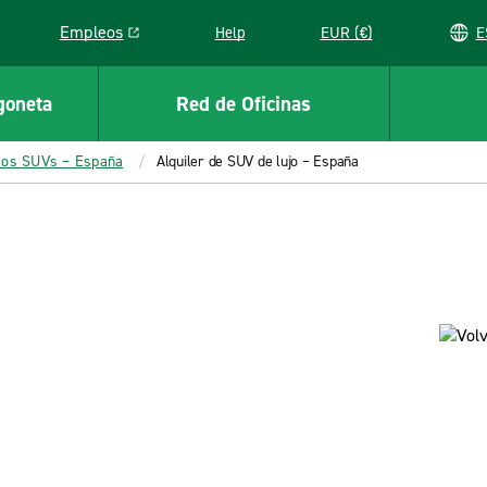
Empleos
Help
EUR (€)
Link opens in a new window
goneta
Red de Oficinas
los SUVs – España
Alquiler de SUV de lujo – España