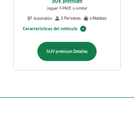
SUV premium
Jaguar F-PACE o similar
Personas
Maletas
Automático
5
4
Características del vehículo
SUV premium
Detalles