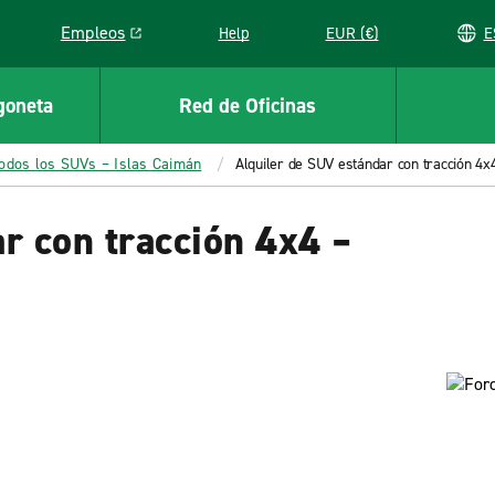
Empleos
Help
EUR (€)
Link opens in a new window
goneta
Red de Oficinas
odos los SUVs – Islas Caimán
Alquiler de SUV estándar con tracción 4x
r con tracción 4x4 –