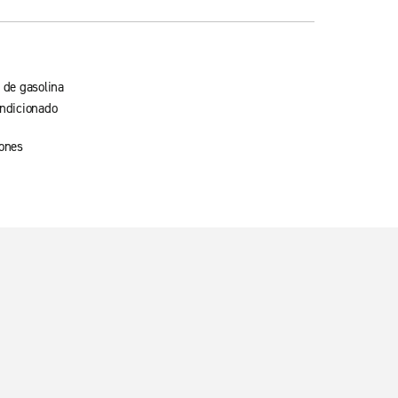
 de gasolina
ondicionado
rones