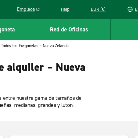
Empleos
Help
EUR (€)
Link opens in a new window
goneta
Red de Oficinas
Todos los Furgonetas – Nueva Zelanda
 alquiler – Nueva
ija entre nuestra gama de tamaños de
ueñas, medianas, grandes y luton.