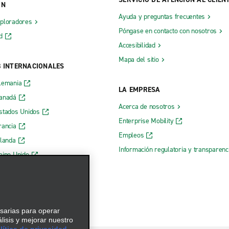
ÓN
Ayuda y preguntas frecuentes
xploradores
Póngase en contacto con nosotros
d
Accesibilidad
Mapa del sitio
B INTERNACIONALES
lemania
LA EMPRESA
Canadá
Acerca de nosotros
stados Unidos
Enterprise Mobility
rancia
Empleos
rlanda
Información regulatoria y transparen
eino Unido
 web de Enterprise
esarias para operar
álisis y mejorar nuestro