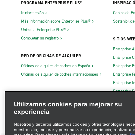
PROGRAMA ENTERPRISE PLUS®
INSPIRACI
Iniciar sesión
Centro de E
Más información sobre Enterprise Plus®
Sostenibilida
Unirse a Enterprise Plus®
Completar su registro
SITIOS WE
Enterprise A
RED DE OFICINAS DE ALQUILER
Enterprise 
Oficinas de alquiler de coches en España
Enterprise E
Oficinas de alquiler de coches internacionales
Enterprise F
Enterprise I
Enterprise R
Otros sitios
Utilizamos cookies para mejorar su
experiencia
Nosotros y terceros utilizamos cookies y otras tecnologías nec
nuestro sitio, mejorar y personalizar su experiencia, realizar an