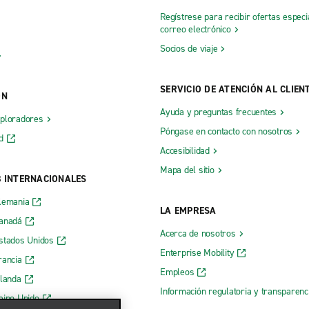
Regístrese para recibir ofertas especi
correo electrónico
Socios de viaje
SERVICIO DE ATENCIÓN AL CLIEN
ÓN
Ayuda y preguntas frecuentes
xploradores
Póngase en contacto con nosotros
d
Accesibilidad
Mapa del sitio
B INTERNACIONALES
lemania
LA EMPRESA
Canadá
Acerca de nosotros
stados Unidos
Enterprise Mobility
rancia
Empleos
rlanda
Información regulatoria y transparen
eino Unido