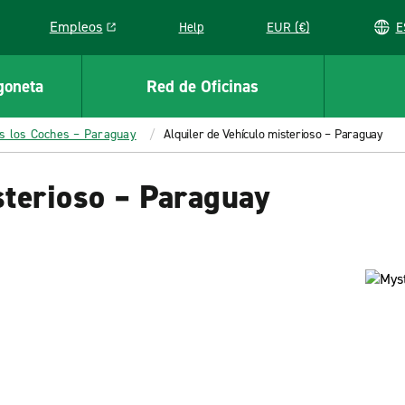
Empleos
Help
EUR (€)
Link opens in a new window
goneta
Red de Oficinas
s los Coches – Paraguay
Alquiler de Vehículo misterioso – Paraguay
sterioso – Paraguay