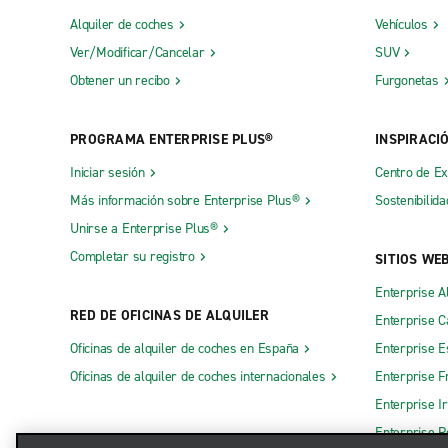
Alquiler de coches
Vehículos
Ver/Modificar/Cancelar
SUV
Obtener un recibo
Furgonetas
PROGRAMA ENTERPRISE PLUS®
INSPIRACI
Iniciar sesión
Centro de E
Más información sobre Enterprise Plus®
Sostenibilida
Unirse a Enterprise Plus®
Completar su registro
SITIOS WE
Enterprise A
RED DE OFICINAS DE ALQUILER
Enterprise 
Oficinas de alquiler de coches en España
Enterprise E
Oficinas de alquiler de coches internacionales
Enterprise F
Enterprise I
Enterprise R