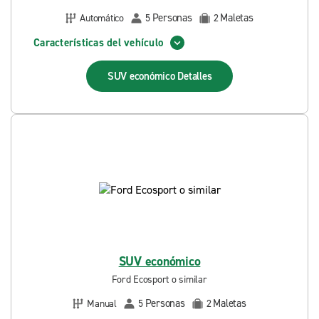
Personas
Maletas
Automático
5
2
Características del vehículo
SUV económico
Detalles
SUV económico
Ford Ecosport o similar
Personas
Maletas
Manual
5
2