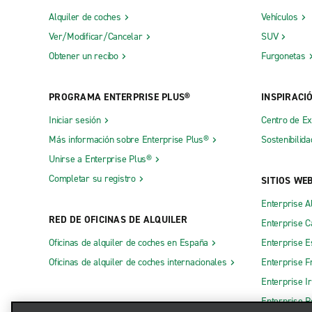
Alquiler de coches
Vehículos
Ver/Modificar/Cancelar
SUV
Obtener un recibo
Furgonetas
PROGRAMA ENTERPRISE PLUS®
INSPIRACI
Iniciar sesión
Centro de E
Más información sobre Enterprise Plus®
Sostenibilida
Unirse a Enterprise Plus®
Completar su registro
SITIOS WE
Enterprise A
RED DE OFICINAS DE ALQUILER
Enterprise 
Oficinas de alquiler de coches en España
Enterprise E
Oficinas de alquiler de coches internacionales
Enterprise F
Enterprise I
Enterprise R