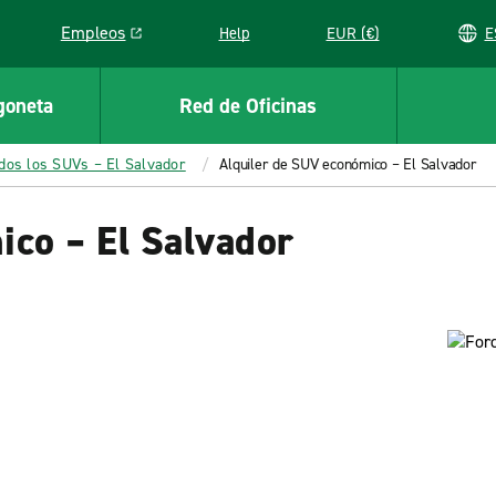
Empleos
Help
EUR (€)
Link opens in a new window
goneta
Red de Oficinas
dos los SUVs – El Salvador
Alquiler de SUV económico – El Salvador
ico – El Salvador