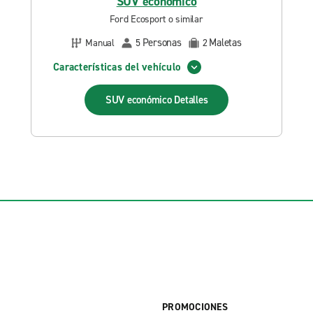
SUV económico
Ford Ecosport o similar
Personas
Maletas
Manual
5
2
Características del vehículo
SUV económico
Detalles
PROMOCIONES