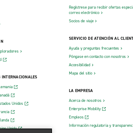
Regístrese para recibir ofertas especi
correo electrónico
Socios de viaje
SERVICIO DE ATENCIÓN AL CLIEN
ÓN
Ayuda y preguntas frecuentes
xploradores
Póngase en contacto con nosotros
d
Accesibilidad
Mapa del sitio
B INTERNACIONALES
lemania
LA EMPRESA
Canadá
Acerca de nosotros
stados Unidos
Enterprise Mobility
rancia
Empleos
rlanda
Información regulatoria y transparen
eino Unido