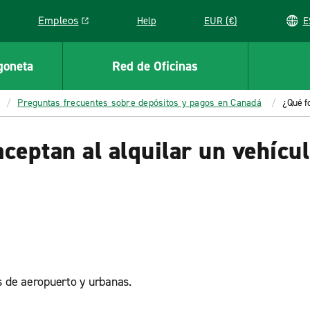
Empleos
Help
EUR (€)
Link opens in a new window
goneta
Red de Oficinas
Preguntas frecuentes sobre depósitos y pagos en Canadá
¿Qué f
ceptan al alquilar un vehícu
s de aeropuerto y urbanas.