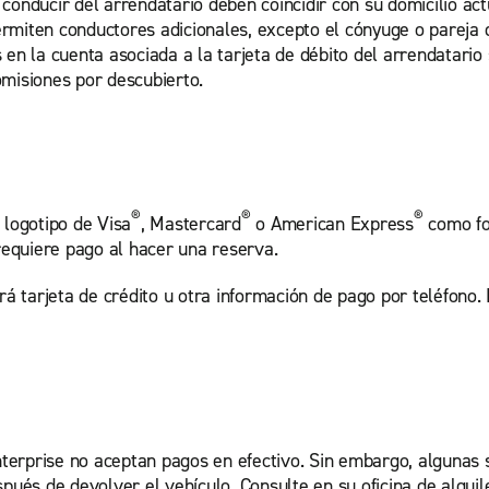
onducir del arrendatario deben coincidir con su domicilio actu
permiten conductores adicionales, excepto el cónyuge o pareja d
 en la cuenta asociada a la tarjeta de débito del arrendatari
omisiones por descubierto.
®
®
®
 logotipo de Visa
, Mastercard
o American Express
como for
 requiere pago al hacer una reserva.
irá tarjeta de crédito u otra información de pago por teléfono
erprise no aceptan pagos en efectivo. Sin embargo, algunas 
espués de devolver el vehículo. Consulte en su oficina de alquile