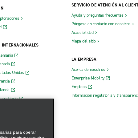
SERVICIO DE ATENCIÓN AL CLIEN
ÓN
Ayuda y preguntas frecuentes
xploradores
Póngase en contacto con nosotros
d
Accesibilidad
Mapa del sitio
B INTERNACIONALES
lemania
LA EMPRESA
Canadá
Acerca de nosotros
stados Unidos
Enterprise Mobility
rancia
Empleos
rlanda
Información regulatoria y transparen
eino Unido
 web de Enterprise
esarias para operar
álisis y mejorar nuestro