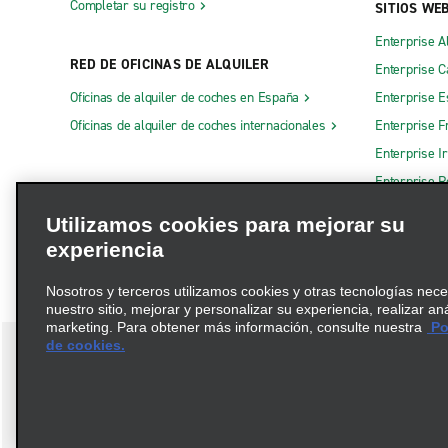
Completar su registro
SITIOS WE
Enterprise A
RED DE OFICINAS DE ALQUILER
Enterprise 
Oficinas de alquiler de coches en España
Enterprise E
Oficinas de alquiler de coches internacionales
Enterprise F
Enterprise I
Enterprise R
Otros sitios
Utilizamos cookies para mejorar su
experiencia
Nosotros y terceros utilizamos cookies y otras tecnologías nec
nuestro sitio, mejorar y personalizar su experiencia, realizar an
marketing. Para obtener más información, consulte nuestra
Pol
de cookies.
Términos de uso
Política de privacidad
Política de cookies