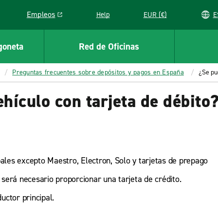
Empleos
Help
EUR (€)
Link opens in a new window
goneta
Red de Oficinas
Preguntas frecuentes sobre depósitos y pagos en España
¿Se pue
hículo con tarjeta de débito
pales excepto Maestro, Electron, Solo y tarjetas de prepago
será necesario proporcionar una tarjeta de crédito.
uctor principal.