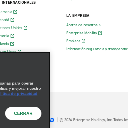
B INTERNACIONALES
lemania
LA EMPRESA
Canadá
Acerca de nosotros
stados Unidos
Enterprise Mobility
rancia
Empleos
rlanda
Información regulatoria y transparen
eino Unido
 web de Enterprise
esarias para operar
álisis y mejorar nuestro
ítica de privacidad
CERRAR
Opciones de privacidad
© 2026 Enterprise Holdings, Inc. Todos l