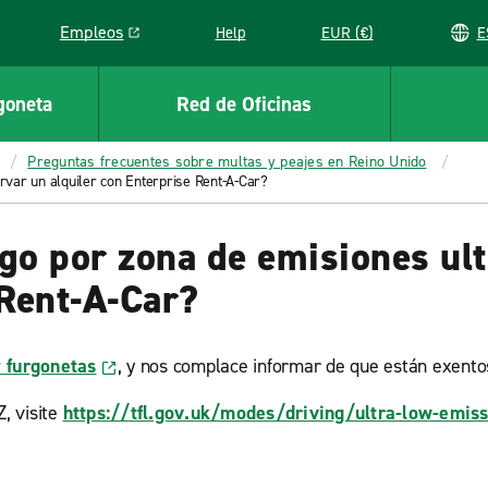
Empleos
Help
EUR (€)
Link opens in a new window
goneta
Red de Oficinas
Preguntas frecuentes sobre multas y peajes en Reino Unido
rvar un alquiler con Enterprise Rent-A-Car?
go por zona de emisiones ult
 Rent-A-Car?
y furgonetas
, y nos complace informar de que están exento
, visite
https://tfl.gov.uk/modes/driving/ultra-low-emis