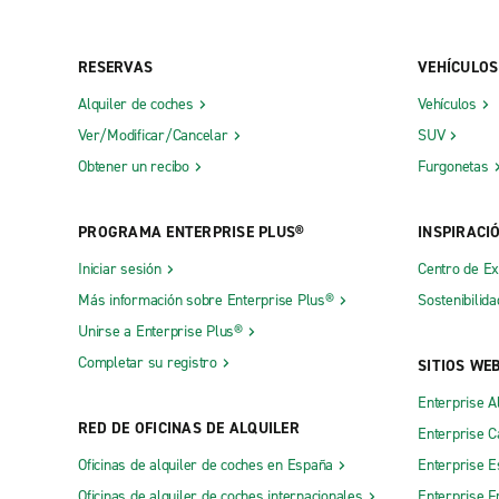
RESERVAS
VEHÍCULOS
Alquiler de coches
Vehículos
Ver/Modificar/Cancelar
SUV
Obtener un recibo
Furgonetas
PROGRAMA ENTERPRISE PLUS®
INSPIRACI
Iniciar sesión
Centro de E
Más información sobre Enterprise Plus®
Sostenibilida
Unirse a Enterprise Plus®
Completar su registro
SITIOS WE
Enterprise A
RED DE OFICINAS DE ALQUILER
Enterprise 
Oficinas de alquiler de coches en España
Enterprise E
Oficinas de alquiler de coches internacionales
Enterprise F