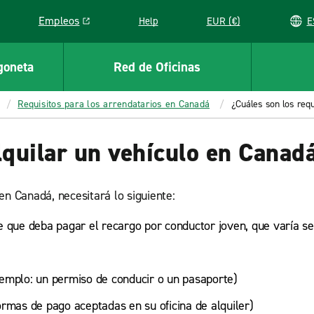
Empleos
Help
EUR (€)
Link opens in a new window
goneta
Red de Oficinas
Requisitos para los arrendatarios en Canadá
¿Cuáles son los requ
lquilar un vehículo en Canad
en Canadá, necesitará lo siguiente:
 que deba pagar el recargo por conductor joven, que varía seg
jemplo: un permiso de conducir o un pasaporte)
ormas de pago aceptadas en su oficina de alquiler)