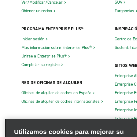
Ver/Modificar/Cancelar
SUV
Obtener un recibo
Furgonetas
PROGRAMA ENTERPRISE PLUS®
INSPIRACI
Iniciar sesión
Centro de E
Más información sobre Enterprise Plus®
Sostenibilida
Unirse a Enterprise Plus®
Completar su registro
SITIOS WE
Enterprise A
RED DE OFICINAS DE ALQUILER
Enterprise 
Oficinas de alquiler de coches en España
Enterprise E
Oficinas de alquiler de coches internacionales
Enterprise F
Enterprise I
Enterprise R
Otros sitios
Utilizamos cookies para mejorar su