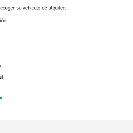
ecoger su vehículo de alquiler:
ión
a
al
io