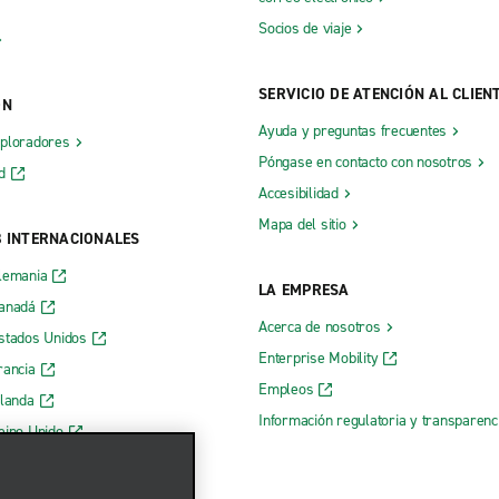
Socios de viaje
SERVICIO DE ATENCIÓN AL CLIEN
ÓN
Ayuda y preguntas frecuentes
xploradores
Póngase en contacto con nosotros
d
Accesibilidad
Mapa del sitio
B INTERNACIONALES
lemania
LA EMPRESA
Canadá
Acerca de nosotros
stados Unidos
Enterprise Mobility
rancia
Empleos
rlanda
Información regulatoria y transparen
eino Unido
 web de Enterprise