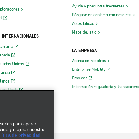
Ayuda y preguntas frecuentes
xploradores
Póngase en contacto con nosotros
d
Accesibilidad
Mapa del sitio
B INTERNACIONALES
lemania
LA EMPRESA
Canadá
Acerca de nosotros
stados Unidos
Enterprise Mobility
rancia
Empleos
rlanda
Información regulatoria y transparen
eino Unido
 web de Enterprise
esarias para operar
álisis y mejorar nuestro
ítica de privacidad