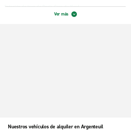
Estación de tren de París-Gare du Nord
Ver más
Montrouge
Paris Porte de la Villette Cite des Sciences
Paris, Plaza de la Nación
París, Distrito 17, Ternes
París, La Défense
París, Levallois-Perret
París, Place d'Italie
París, Porte de Versailles
París, Saint-Denis
París, Saint-Lazare
París-Orly, Rungis
Roissy En France Ville
Nuestros vehículos de alquiler en Argenteuil