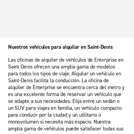
París, Distrito 17, Ternes
París, La Défense
París, Levallois-Perret
París, Lognes-Émerainville
París, Place d'Italie
Nuestros vehículos para alquilar en Saint-Denis
París, Porte de Versailles
Las oficinas de alquiler de vehículos de Enterprise en
París, Saint-Denis
Saint Denis ofrecen una amplia gama de modelos
París, Saint-Lazare
para todos los tipos de viaje. Alquilar un vehículo en
Saint-Denis facilita la conducción. La oficina de
París-Orly, Rungis
alquiler de Enterprise se encuentra cerca del metro y
Roissy En France Ville
es una excelente forma de reservar un vehículo que
se adapte a sus necesidades. Elija entre un sedán o
Versailles
un SUV para viajes en familia, un vehículo compacto
para conducir por la ciudad y un utilitario o
monovolumen si necesita más espacio. Nuestra
amplia gama de vehículos puede satisfacer todas sus