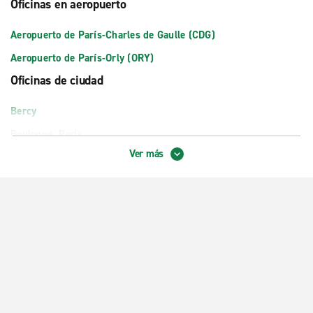
Oficinas en aeropuerto
Aeropuerto de París-Charles de Gaulle (CDG)
Aeropuerto de París-Orly (ORY)
Oficinas de ciudad
Bercy
Boulogne, París
Ver más
Cergy
Estación de tren de París Lyon
Estación de tren de París Montparnasse
Estación de tren de París-Gare du Nord
Montrouge
Paris Porte de la Villette Cite des Sciences
Paris, Plaza de la Nación