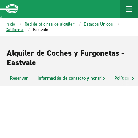
MAIN
CONTENT
Enterprise
Inicio
Red de oficinas de alquiler
Estados Unidos
California
Eastvale
Alquiler de Coches y Furgonetas -
Eastvale
Reservar
Información de contacto y horario
Políticas