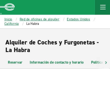
MAIN
CONTENT
Enterprise
Inicio
Red de oficinas de alquiler
Estados Unidos
California
La Habra
Alquiler de Coches y Furgonetas -
La Habra
Reservar
Información de contacto y horario
Políticas