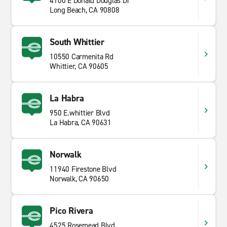
4100 E Donald Douglas Dr
Long Beach, CA 90808
South Whittier
10550 Carmenita Rd
Whittier, CA 90605
La Habra
950 E.whittier Blvd
La Habra, CA 90631
Norwalk
11940 Firestone Blvd
Norwalk, CA 90650
Pico Rivera
4525 Rosemead Blvd