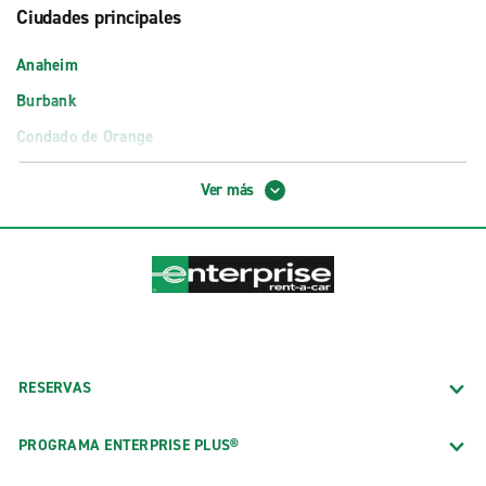
Ciudades principales
Anaheim
Burbank
Condado de Orange
Fresno
Ver más
Glendale
Hollywood
Long Beach
Los Ángeles
Newport Beach
Oakland
RESERVAS
Palm Springs
PROGRAMA ENTERPRISE PLUS®
Palo Alto