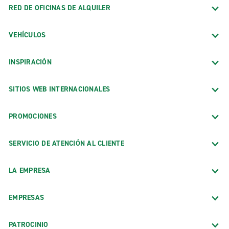
Pasadena
RED DE OFICINAS DE ALQUILER
Sacramento
VEHÍCULOS
San Diego
San Francisco
INSPIRACIÓN
San José
Santa Bárbara
SITIOS WEB INTERNACIONALES
Santa Cruz
PROMOCIONES
Santa Mónica
Santa Rosa
SERVICIO DE ATENCIÓN AL CLIENTE
Torrance
LA EMPRESA
Oficinas en aeropuerto
Aeropuerto Bob Hope de Burbank (Exóticos) (BUR)
EMPRESAS
Aeropuerto De Bishop (BIH)
PATROCINIO
Aeropuerto de Burbank-Bob Hope (BUR)