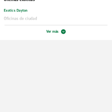
Exotics Dayton
Oficinas de ciudad
Beavercreek
Ver más
Centerville, Loop Rd.
Dayton, Miamisburg-Centerville Rd.
Dayton, cruce Lyons con Springboro
Dayton, cruce Main con Shoup Mill
Fairborn
Huber Heights
Vandalia
Zona centro de Dayton