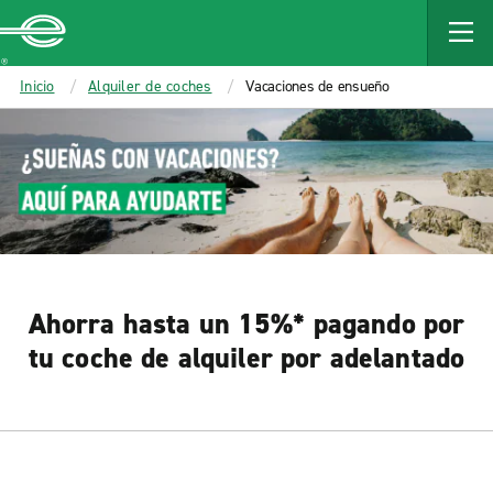
MAIN
CONTENT
Enterprise
Inicio
Alquiler de coches
Vacaciones de ensueño
Ahorra hasta un 15%* pagando por
tu coche de alquiler por adelantado