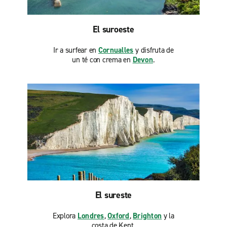
El suroeste
Ir a surfear en
Cornualles
y disfruta de
un té con crema en
Devon
.
El sureste
Explora
Londres
,
Oxford
,
Brighton
y la
costa de Kent.