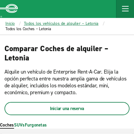
MAIN
CONTENT
Enterprise
Inicio
Todos los vehículos de alquiler – Letonia
Todos los Coches – Letonia
Comparar Coches de alquiler –
Letonia
Alquile un vehículo de Enterprise Rent-A-Car. Elija la
opción perfecta entre nuestra amplia gama de vehículos
de alquiler, incluidos los modelos estándar, mini,
económico, premium y compacto.
Iniciar una reserva
Coches
SUVs
Furgonetas