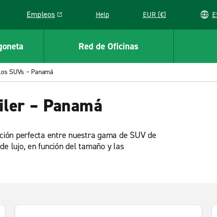
Empleos
Help
EUR (€)
Link opens in a new window
goneta
Red de Oficinas
 los SUVs – Panamá
iler – Panamá
opción perfecta entre nuestra gama de SUV de
de lujo, en función del tamaño y las