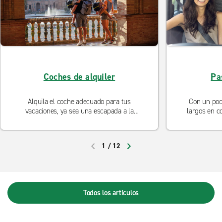
Coches de alquiler
Pa
Alquila el coche adecuado para tus
Con un poco
vacaciones, ya sea una escapada a la
largos en c
ciudad, unas vacaciones llenas de
para toda l
actividades, unos días en la playa o un viaje
damos alguna
por carretera.
niños contento
1
/
12
ANTERIOR
SIGUIENTE
Todos los artículos