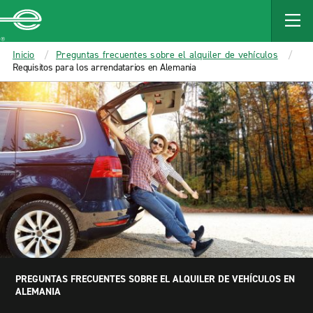
MAIN
CONTENT
Enterprise
Inicio
Preguntas frecuentes sobre el alquiler de vehículos
Requisitos para los arrendatarios en Alemania
PREGUNTAS FRECUENTES SOBRE EL ALQUILER DE VEHÍCULOS EN
ALEMANIA