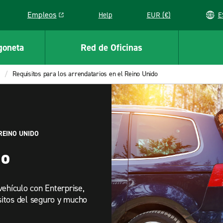
Empleos
Help
EUR (€)
Link opens in a new window
goneta
Red de Oficinas
Requisitos para los arrendatarios en el Reino Unido
REINO UNIDO
io
vehículo con Enterprise,
isitos del seguro y mucho