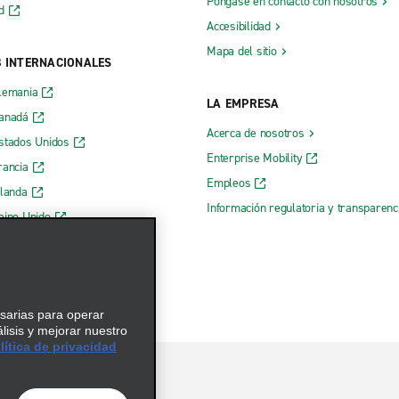
Póngase en contacto con nosotros
d
Accesibilidad
Mapa del sitio
B INTERNACIONALES
lemania
LA EMPRESA
Canadá
Acerca de nosotros
stados Unidos
Enterprise Mobility
rancia
Empleos
rlanda
Información regulatoria y transparen
eino Unido
 web de Enterprise
esarias para operar
álisis y mejorar nuestro
ítica de privacidad