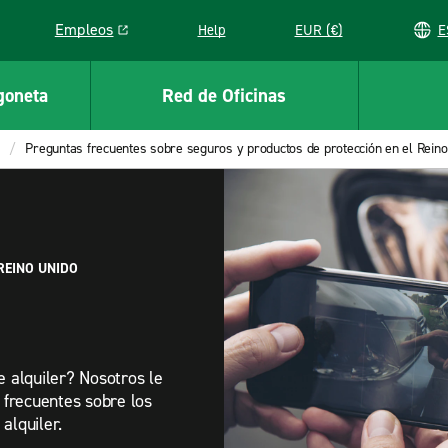
Empleos
Help
EUR (€)
Link opens in a new window
goneta
Red de Oficinas
Preguntas frecuentes sobre seguros y productos de protección en el Reino
REINO UNIDO
e alquiler? Nosotros le
 frecuentes sobre los
alquiler.