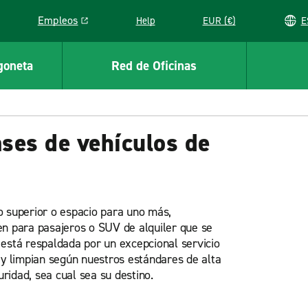
Empleos
Help
EUR (€)
Link opens in a new window
goneta
Red de Oficinas
ses de vehículos de
o superior o espacio para uno más,
en para pasajeros o SUV de alquiler que se
 está respaldada por un excepcional servicio
 y limpian según nuestros estándares de alta
ridad, sea cual sea su destino.