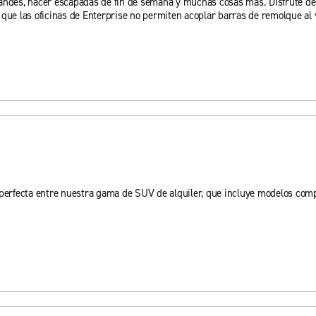
andes, hacer escapadas de fin de semana y muchas cosas más. Disfrute del 
que las oficinas de Enterprise no permiten acoplar barras de remolque al v
 perfecta entre nuestra gama de SUV de alquiler, que incluye modelos compa