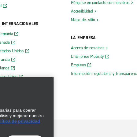
Póngase en contacto con nosotros
d
Accesibilidad
Mapa del sitio
B INTERNACIONALES
lemania
LA EMPRESA
Canadá
Acerca de nosotros
stados Unidos
Enterprise Mobility
rancia
Empleos
rlanda
Información regulatoria y transparen
eino Unido
 web de Enterprise
esarias para operar
álisis y mejorar nuestro
ítica de privacidad