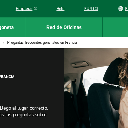
Empleos
Help
EUR (€)
Link opens in a new window
goneta
Red de Oficinas
Preguntas frecuentes generales en Francia
FRANCIA
Llegó al lugar correcto.
das las preguntas sobre