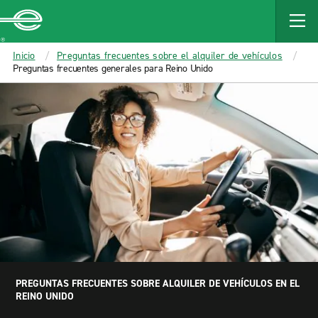
MAIN
CONTENT
Enterprise
Inicio
Preguntas frecuentes sobre el alquiler de vehículos
Preguntas frecuentes generales para Reino Unido
PREGUNTAS FRECUENTES SOBRE ALQUILER DE VEHÍCULOS EN EL
REINO UNIDO